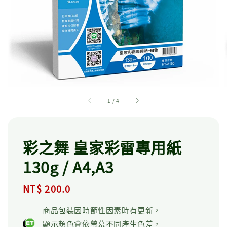
1
/
4
彩之舞 皇家彩雷專用紙
130g / A4,A3
Regular
NT$ 200.0
price
商品包裝因時節性因素時有更新，
顯示顏色會依螢幕不同產生色差，