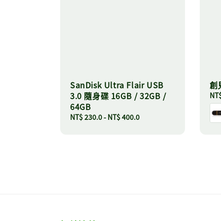
SanDisk Ultra Flair USB
創見
3.0 隨身碟 16GB / 32GB /
Reg
NT$
64GB
pri
Regular
NT$ 230.0
-
NT$ 400.0
price