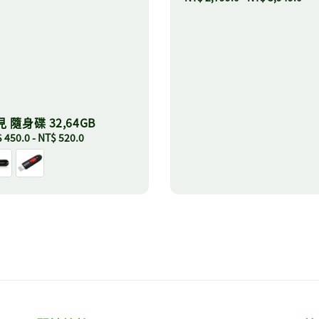
price
 隨身碟 32,64GB
ular
 450.0
-
NT$ 520.0
ce