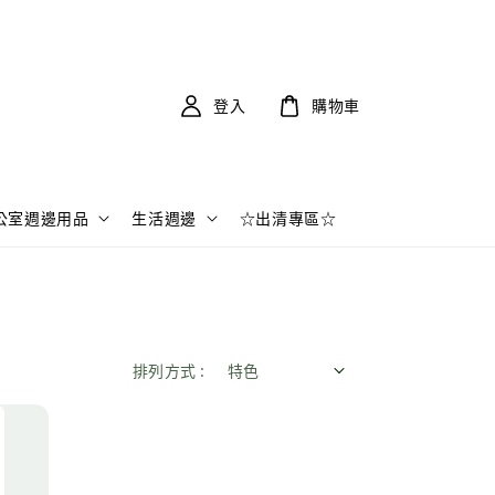
登入
購物車
公室週邊用品
生活週邊
☆出清專區☆
排列方式 :