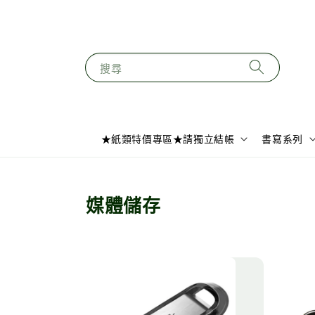
搜尋
★紙類特價專區★請獨立結帳
書寫系列
媒體儲存