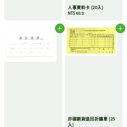
人事資料卡 (20入)
Regular
NT$ 60.0
price
非碳銷貨退回折讓單 (25
入)