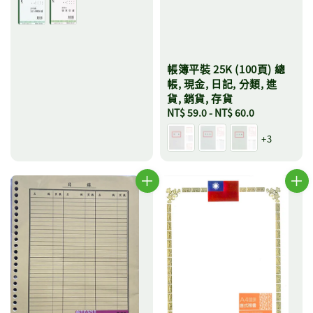
price
帳簿平裝 25K (100頁) 總
帳, 現金, 日記, 分類, 進
貨, 銷貨, 存貨
Regular
NT$ 59.0
-
NT$ 60.0
price
+3