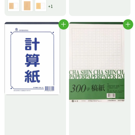
price
+1