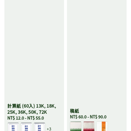
計算紙 (60入) 13K, 18K,
稿紙
25K, 36K, 50K, 72K
Regular
NT$ 60.0
-
NT$ 90.0
Regular
NT$ 12.0
-
NT$ 55.0
price
price
+3