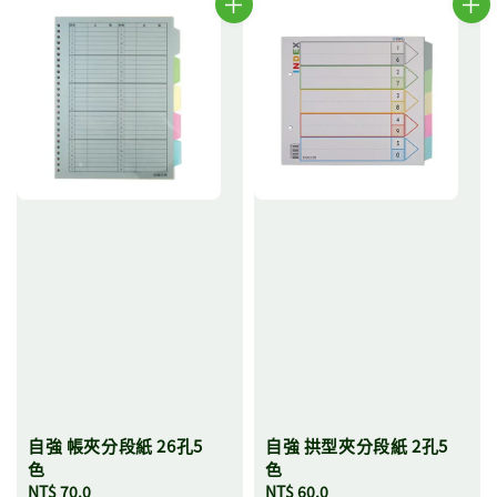
自強 帳夾分段紙 26孔5
自強 拱型夾分段紙 2孔5
色
色
Regular
NT$ 70.0
Regular
NT$ 60.0