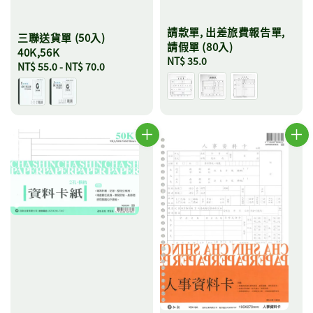
請款單, 出差旅費報告單,
三聯送貨單 (50入)
請假單 (80入)
40K,56K
Regular
NT$ 35.0
Regular
NT$ 55.0
-
NT$ 70.0
price
price