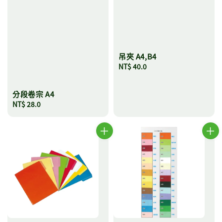
吊夾 A4,B4
Regular
NT$ 40.0
price
分段卷宗 A4
Regular
NT$ 28.0
price