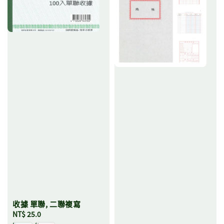
收據 單聯, 二聯複寫
Regular
NT$ 25.0