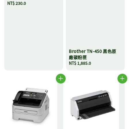
Regular
NT$ 230.0
price
Brother TN-450 黑色原
廠碳粉匣
Regular
NT$ 1,885.0
price