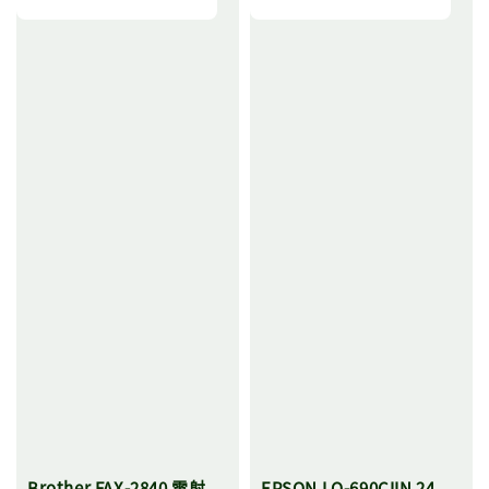
Brother FAX-2840 雷射
EPSON LQ-690CIIN 24