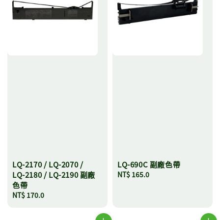
LQ-2170 / LQ-2070 /
LQ-690C 副廠色帶
LQ-2180 / LQ-2190 副廠
Regular
NT$ 165.0
色帶
price
Regular
NT$ 170.0
price