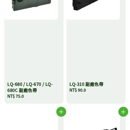
LQ-680 / LQ-670 / LQ-
LQ-310 副廠色帶
680C 副廠色帶
Regular
NT$ 90.0
Regular
NT$ 75.0
price
price