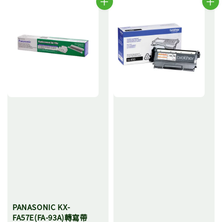
PANASONIC KX-
FA57E(FA-93A)轉寫帶