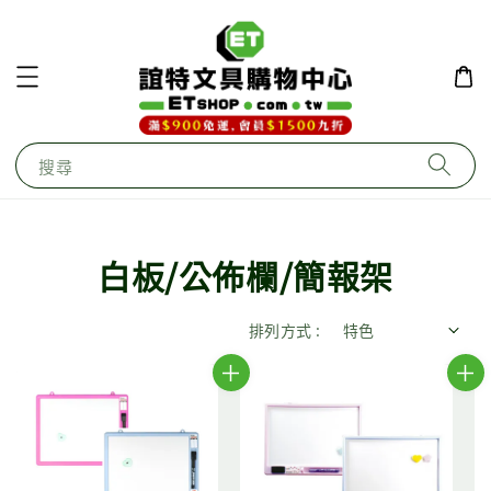
搜尋
白板/公佈欄/簡報架
排列方式 :