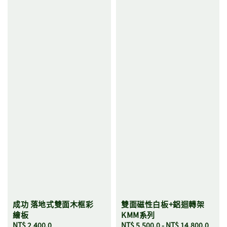
成功 落地式雙面木框彩
雙面磁性白板+鋁迴轉架
繪板
KMM系列
Regular
NT$ 2,400.0
Regular
NT$ 5,500.0
-
NT$ 14,800.0