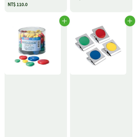
Regular
NT$ 110.0
price
price