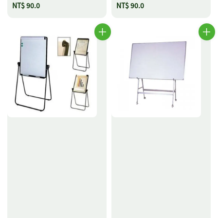
Regular
NT$ 90.0
Regular
NT$ 90.0
price
price