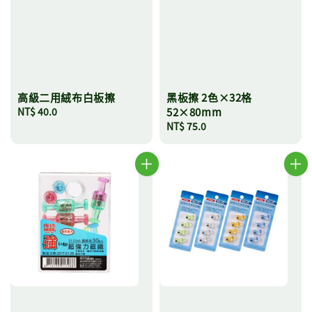
高級二用絨布白板擦
黑板擦 2色×32格
Regular
NT$ 40.0
52×80mm
price
Regular
NT$ 75.0
price