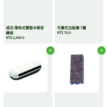
成功 落地式雙面木框彩
可撕式白板擦 7層
繪板
Regular
NT$ 70.0
Regular
NT$ 2,400.0
price
price