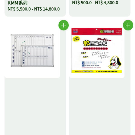
KMM系列
Regular
NT$ 500.0
-
NT$ 4,800.0
Regular
NT$ 5,500.0
-
NT$ 14,800.0
price
price