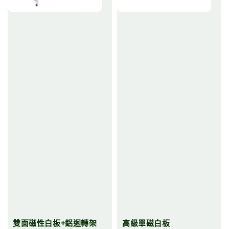
雙面磁性白板+鋁迴轉架
高級單磁白板