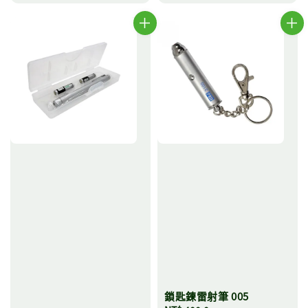
鎖匙鍊雷射筆 005