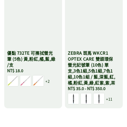
優點 732TE 可擦拭螢光
ZEBRA 斑馬 WKCR1
筆 (5色) 黃,粉紅,橘,藍,綠
OPTEX CARE 雙頭環保
/支
螢光記號筆 (10色) 單
Regular
NT$ 18.0
支,3色1組,5色1組,7色1
price
組,10色1組 / 藍,深藍,紅,
+2
橘,粉紅,黃,綠,紅紫,紫,茶
Regular
NT$ 35.0
-
NT$ 350.0
price
+11