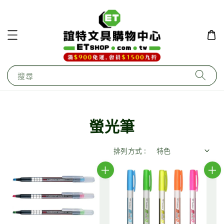
搜尋
螢光筆
排列方式 :