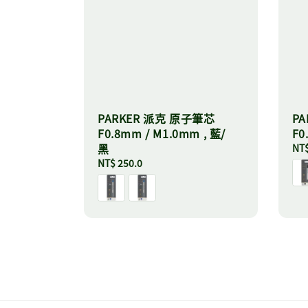
PARKER 派克 原子筆芯
P
F0.8mm / M1.0mm , 藍/
F0
黑
Reg
NT$
pri
Regular
NT$ 250.0
price