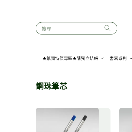
搜尋
★紙類特價專區★請獨立結帳
書寫系列
鋼珠筆芯