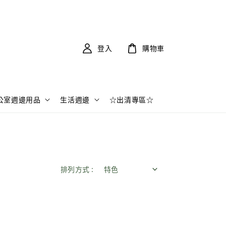
登入
購物車
公室週邊用品
生活週邊
☆出清專區☆
排列方式 :