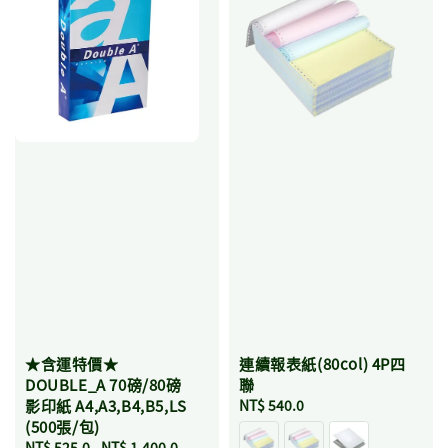
連續報表紙(80col) 4P四
★含運特價★
聯
DOUBLE_A 70磅/80磅
Regular
NT$ 540.0
影印紙 A4,A3,B4,B5,LS
price
(500張/包)
Regular
NT$ 525.0
-
NT$ 1,400.0