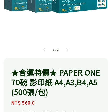
1
/
2
★含運特價★ PAPER ONE
70磅 影印紙 A4,A3,B4,A5
(500張/包)
Regular
NT$ 560.0
price