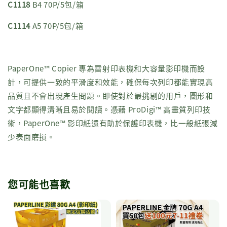
C1118
B4 70P/5包/箱
C1114
A5 70P/5包/箱
PaperOne™ Copier 專為雷射印表機和大容量影印機而設
計，可提供一致的平滑度和效能，確保每次列印都能實現高
品質且不會出現產生問題。即使對於最挑剔的用戶，圖形和
文字都顯得清晰且易於閱讀。憑藉 ProDigi™ 高畫質列印技
術，PaperOne™ 影印紙還有助於保護印表機，比一般紙張減
少表面磨損。
您可能也喜歡