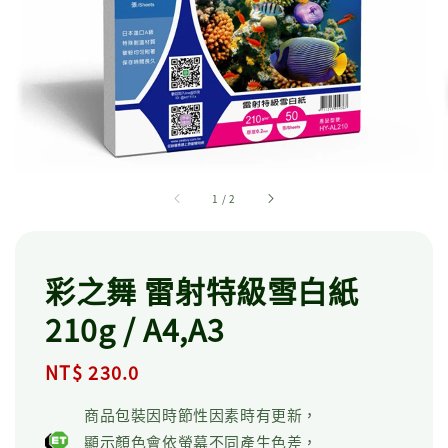
1
/
2
彩之舞 雷射特級雪白紙
210g / A4,A3
Regular
NT$ 230.0
price
商品包裝因時節性因素時有更新，
顯示顏色會依螢幕不同產生色差，