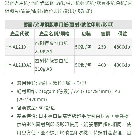
彩雷專用紙/雪面光澤銅版紙/相片紙藝術紙/膠質相紙色紙/透
明膠片(噴墨/雷射/數位印刷/影印/多功能)
雪面/光澤銅版專用紙(雷射/數位印刷/影印)
產品代號
產品名稱/規格
包裝
售價
備註
雷射特級雪白紙
HY-AL210
50張/包
230
4800dpi
210g A4
雷射特級雪白紙
HY-AL210A3
50張/包
400
4800dpi
210g A3
適用種類: 雷射、數位印刷、影印
紙材規格: 210gsm (磅數) / A4 (210*297mm) , A3
(297*420mm)
包裝數量: 50張/包
產品特性: 日本進口最高等級超平滑雪白材質，專業提
供給彩色雷射列印或影印使用，紙張兩面顏色相同，使
用更方便，並不適用於噴墨印表機。特殊耐溫處理，雷