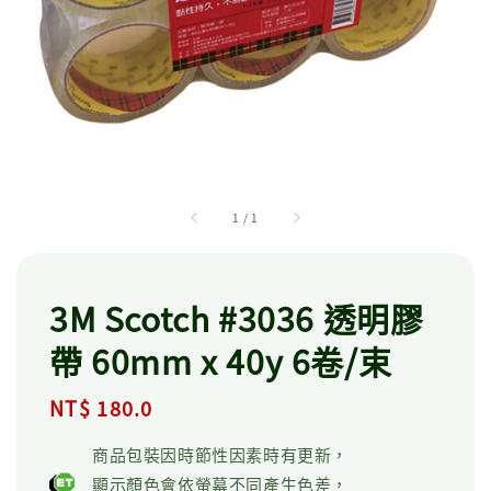
1
/
1
3M Scotch #3036 透明膠
帶 60mm x 40y 6卷/束
Regular
NT$ 180.0
price
商品包裝因時節性因素時有更新，
顯示顏色會依螢幕不同產生色差，