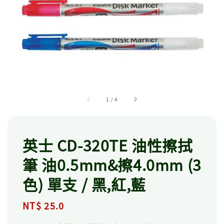
1
/
4
英士 CD-320TE 油性擦拭
筆 油0.5mm&擦4.0mm (3
色) 單支 / 黑,紅,藍
Regular
NT$ 25.0
price