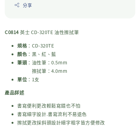
分享
C0814
英士 CD-320TE 油性擦拭筆
規格
：CD-320TE
顏色
：黑、紅、藍
筆頭
：油性筆：0.5mm
擦拭筆：4.0mm
單位
：1支
產品詳述
書寫便利更改輕鬆寫錯也不怕
書寫細字設計.書寫流利不易退色
擦拭更改採斜頭設計細字粗字皆方便修改