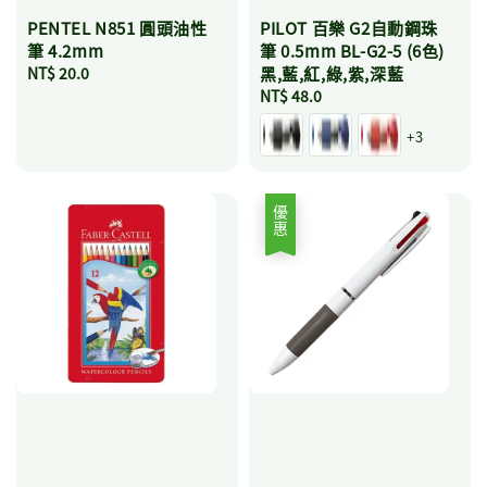
PENTEL N851 圓頭油性
PILOT 百樂 G2自動鋼珠
筆 4.2mm
筆 0.5mm BL-G2-5 (6色)
Regular
NT$ 20.0
黑,藍,紅,綠,紫,深藍
price
Regular
NT$ 48.0
price
+3
優惠