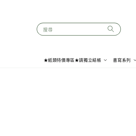
搜尋
★紙類特價專區★請獨立結帳
書寫系列