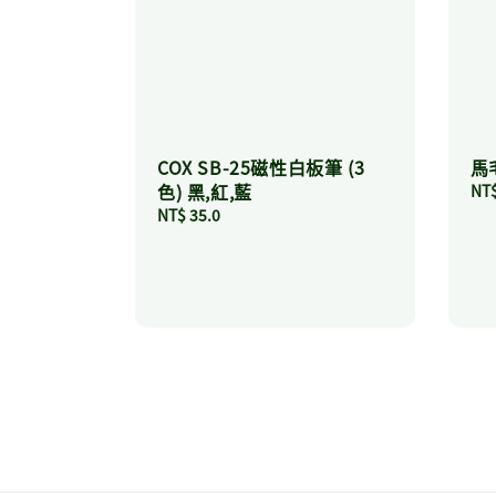
COX SB-25磁性白板筆 (3
馬
色) 黑,紅,藍
Reg
NT$
pri
Regular
NT$ 35.0
price