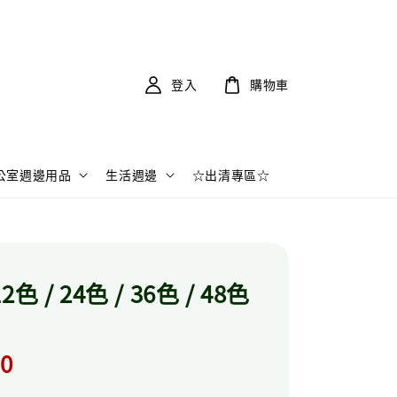
登入
購物車
公室週邊用品
生活週邊
☆出清專區☆
色 / 24色 / 36色 / 48色
r
.0