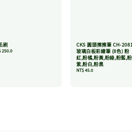
毛刷
CKS 圓頭擦擦筆 CH-208
玻璃白板彩繪筆 (8色) 粉
ular
 250.0
ce
紅,粉橘,粉黃,粉綠,粉藍,
紫,粉白,粉黑
Regular
NT$ 45.0
price