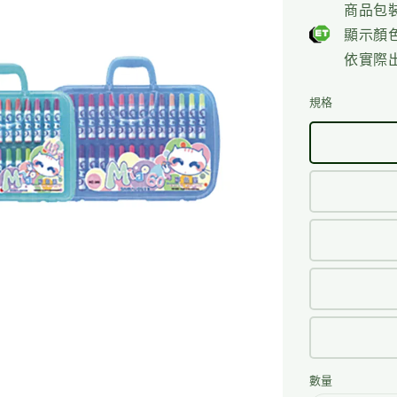
price
商品包
顯示顏
依實際
規格
數量