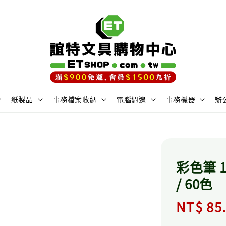
紙製品
事務檔案收納
電腦週邊
事務機器
辦
彩色筆 12
/ 60色
Regula
NT$ 85