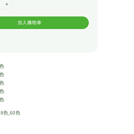
加入購物車
2色
4色
6色
8色
0色
48色,60色