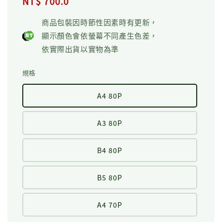
Regular
NT$ 700.0
price
商品包裝因時節性因素時有更新，
顯示顏色會依螢幕不同產生色差，
依實際出貨以實物為準
規格
A4 80P
A3 80P
B4 80P
B5 80P
A4 70P