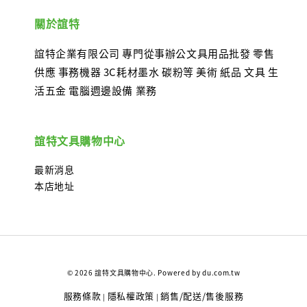
關於誼特
誼特企業有限公司 專門從事辦公文具用品批發 零售
供應 事務機器 3C耗材墨水 碳粉等 美術 紙品 文具 生
活五金 電腦週邊設備 業務
誼特文具購物中心
最新消息
本店地址
© 2026 誼特文具購物中心. Powered by du.com.tw
服務條款
隱私權政策
銷售/配送/售後服務
|
|