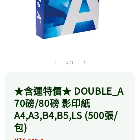
1
/
2
★含運特價★ DOUBLE_A
70磅/80磅 影印紙
A4,A3,B4,B5,LS (500張/
包)