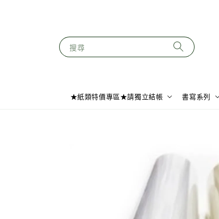
搜尋
★紙類特價專區★請獨立結帳
書寫系列