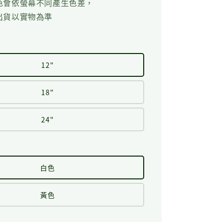
色會依螢幕不同產生色差，
出貨以實物為準
12"
18"
24"
白色
黃色