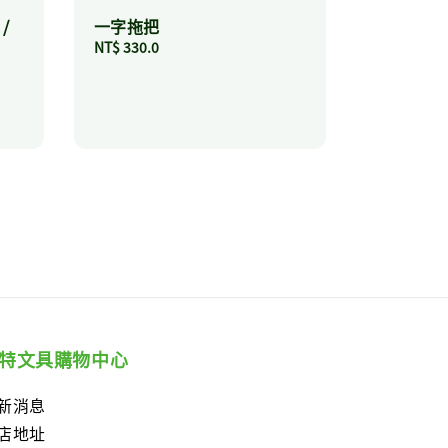
 /
一字拖把
Regular
NT$ 330.0
price
特文具購物中心
新消息
店地址