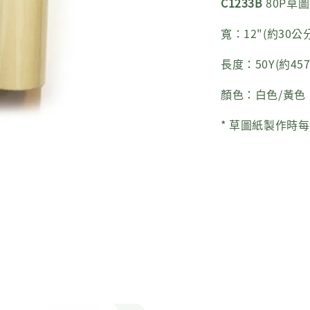
C1233B
80P草圖紙
寬：12"(約30公分
長度：50Y(約45
顏色：白色/黃色
* 草圖紙製作時