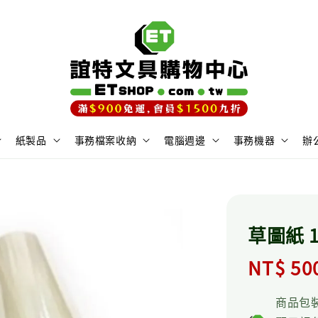
紙製品
事務檔案收納
電腦週邊
事務機器
辦
草圖紙 12
Regula
NT$ 50
price
商品包