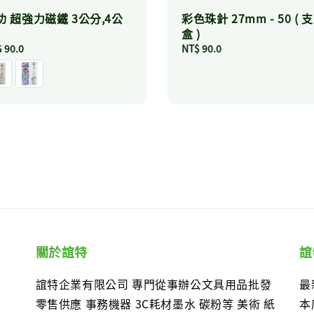
功 超強力磁鐵 3公分,4公
彩色珠針 27mm - 50 ( 支
盒 )
ular
 90.0
Regular
NT$ 90.0
ce
price
關於誼特
誼
誼特企業有限公司 專門從事辦公文具用品批發
最
零售供應 事務機器 3C耗材墨水 碳粉等 美術 紙
本