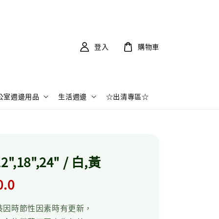
登入
購物車
公室週邊用品
生活週邊
☆出清專區☆
",18",24" / 白,黃
r
0.0
裝因時節性因素時有更新，