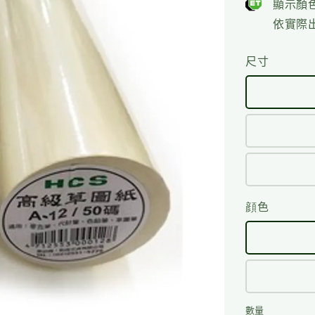
顯示顏
依實際
尺寸
顔色
數量