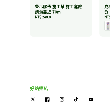
警示膠帶 施工帶 施工危險
成
請勿靠近 70m
分
Regular
NT$ 240.0
Reg
NT$
price
pri
好站連結