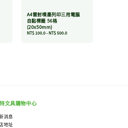
A4雷射噴墨列印三用電腦
自黏標籤 56格
(20x50mm)
Regular
NT$ 100.0
-
NT$ 500.0
price
特文具購物中心
新消息
店地址