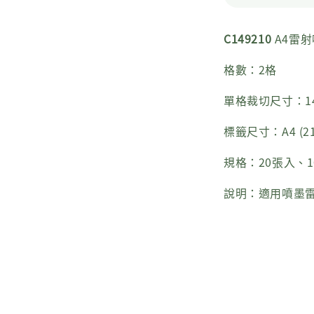
C149210
A4雷
格數：2格
單格裁切尺寸：14
標籤尺寸：A4 (2
規格：20張入、1
說明：適用噴墨雷