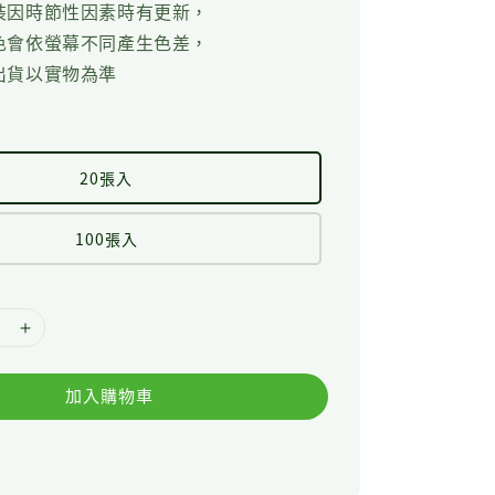
裝因時節性因素時有更新，
色會依螢幕不同產生色差，
出貨以實物為準
20張入
100張入
加入購物車