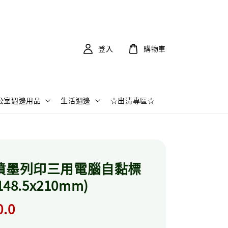
登入
購物車
公室週邊用品
生活週邊
☆出清專區☆
射噴墨列印三用電腦自黏標
148.5x210mm)
r
0.0