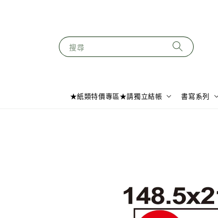
搜尋
★紙類特價專區★請獨立結帳
書寫系列