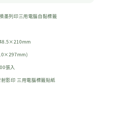
射噴墨列印三用電腦自黏標籤
8.5×210mm
10×297mm)
00張入
射影印 三用電腦標籤貼紙