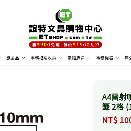
紙製品
事務檔案收納
電腦週邊
事務機器
辦
A4雷
籤 2格 (
Regula
NT$ 10