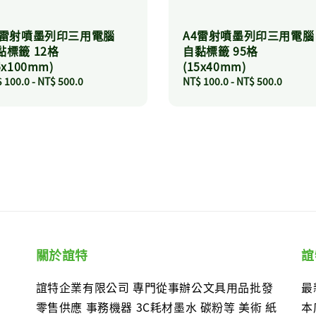
4雷射噴墨列印三用電腦
A4雷射噴墨列印三用電腦
黏標籤 12格
自黏標籤 95格
5x100mm)
(15x40mm)
ular
 100.0
-
NT$ 500.0
Regular
NT$ 100.0
-
NT$ 500.0
ce
price
關於誼特
誼
誼特企業有限公司 專門從事辦公文具用品批發
最
零售供應 事務機器 3C耗材墨水 碳粉等 美術 紙
本