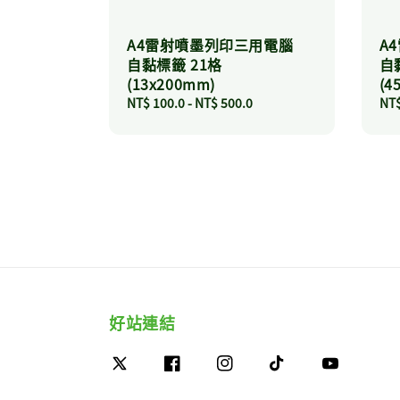
A4雷射噴墨列印三用電腦
A
自黏標籤 21格
自
(13x200mm)
(4
Regular
NT$ 100.0
-
NT$ 500.0
Reg
NT$
price
pri
好站連結