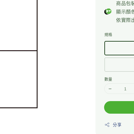
price
商品包
顯示顏
依實際
規格
數量
分享