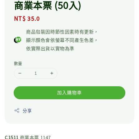
商業本票 (50入)
Regular
NT$ 35.0
price
商品包裝因時節性因素時有更新，
顯示顏色會依螢幕不同產生色差，
依實際出貨以實物為準
數量
加入購物車
分享
C1511
商業本票 1147