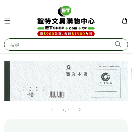
搜尋
1
/
2