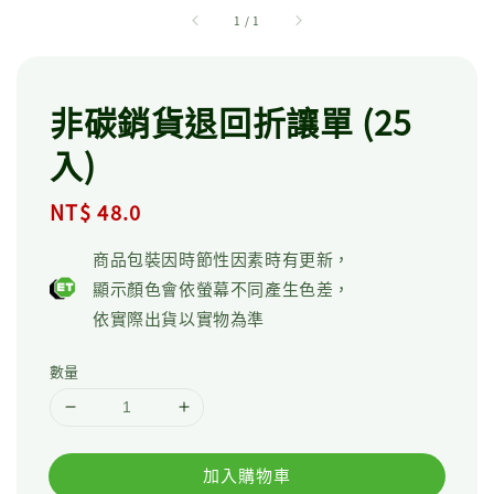
1
/
1
非碳銷貨退回折讓單 (25
入)
Regular
NT$ 48.0
price
商品包裝因時節性因素時有更新，
顯示顏色會依螢幕不同產生色差，
依實際出貨以實物為準
數量
加入購物車