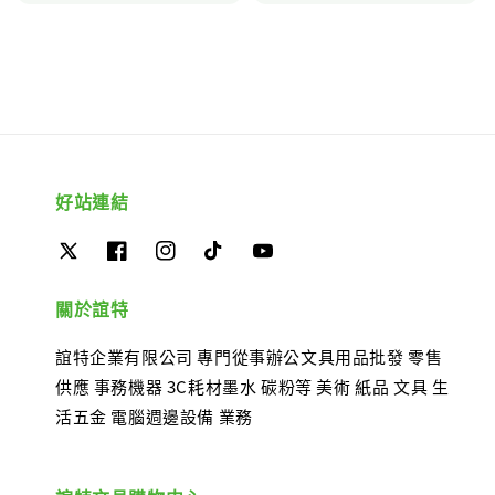
好站連結
關於誼特
誼特企業有限公司 專門從事辦公文具用品批發 零售
供應 事務機器 3C耗材墨水 碳粉等 美術 紙品 文具 生
活五金 電腦週邊設備 業務