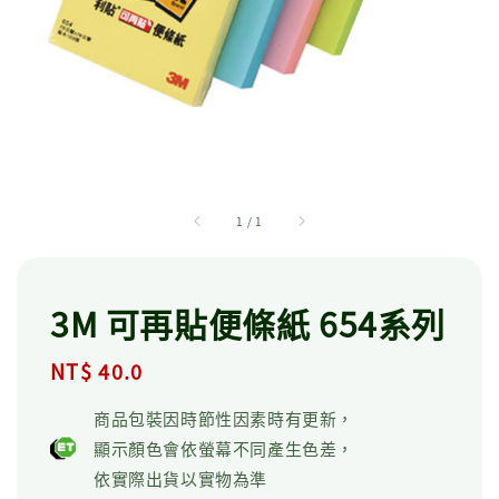
1
/
1
3M 可再貼便條紙 654系列
Regular
NT$ 40.0
price
商品包裝因時節性因素時有更新，
顯示顏色會依螢幕不同產生色差，
依實際出貨以實物為準