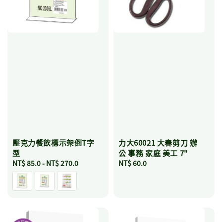
壓克力餐飲標示架倒T字
力大60021 大春剪刀 辦
型
公 事務 家庭 美工 7"
Regular
NT$ 85.0
-
NT$ 270.0
Regular
NT$ 60.0
price
price