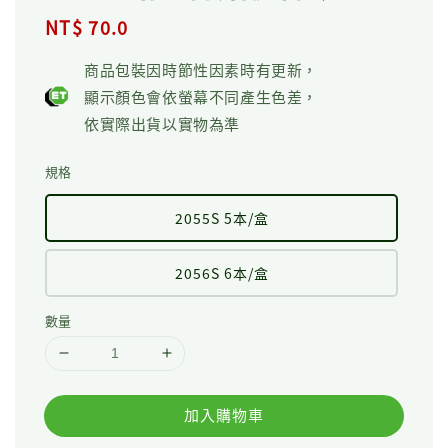
Regular
NT$ 70.0
price
商品包裝因時節性因素時有更新，
顯示顏色會依螢幕不同產生色差，
依實際出貨以實物為準
規格
2055S 5本/盒
2056S 6本/盒
數量
加入購物車