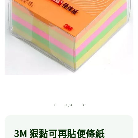
1
/
4
3M 狠黏可再貼便條紙