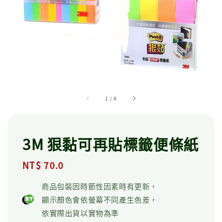
1
/
4
3M 狠黏可再貼標籤便條紙
Regular
NT$ 70.0
price
商品包裝因時節性因素時有更新，
顯示顏色會依螢幕不同產生色差，
依實際出貨以實物為準