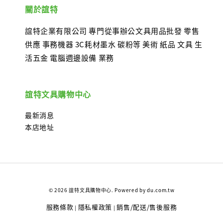
關於誼特
誼特企業有限公司 專門從事辦公文具用品批發 零售
供應 事務機器 3C耗材墨水 碳粉等 美術 紙品 文具 生
活五金 電腦週邊設備 業務
誼特文具購物中心
最新消息
本店地址
© 2026 誼特文具購物中心. Powered by du.com.tw
服務條款
隱私權政策
銷售/配送/售後服務
|
|