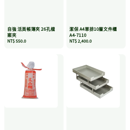
自強 活頁帳簿夾 26孔檔
潔保 A4單排10層文件櫃
案夾
A4-7110
Regular
NT$ 550.0
Regular
NT$ 2,400.0
price
price