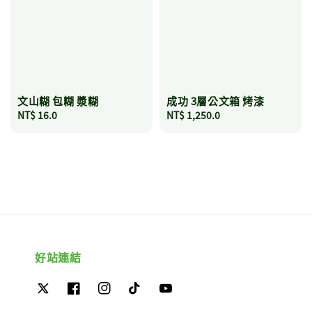
文山糊 包糊 漿糊
成功 3層公文箱 烤漆
Regular
NT$ 16.0
Regular
NT$ 1,250.0
price
price
好站連結