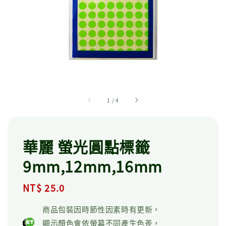
1
/
4
華麗 螢光圓點標籤
9mm,12mm,16mm
Regular
NT$ 25.0
price
商品包裝因時節性因素時有更新，
顯示顏色會依螢幕不同產生色差，