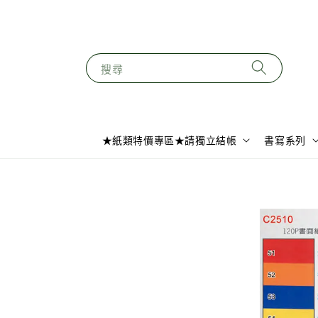
搜尋
★紙類特價專區★請獨立結帳
書寫系列