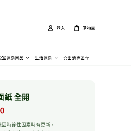
登入
購物車
公室週邊用品
生活週邊
☆出清專區☆
書面紙 全開
r
.0
裝因時節性因素時有更新，