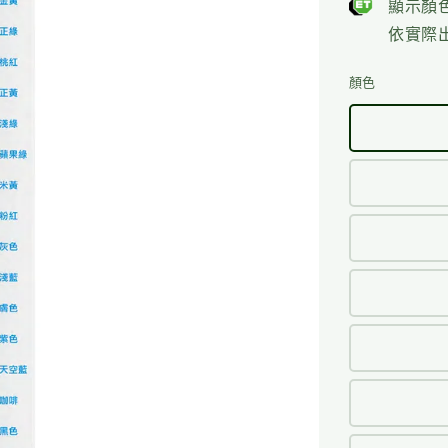
顯示顏
依實際
顏色