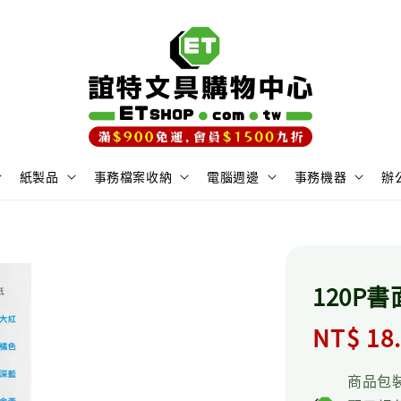
紙製品
事務檔案收納
電腦週邊
事務機器
辦
120P
Regula
NT$ 18
price
商品包