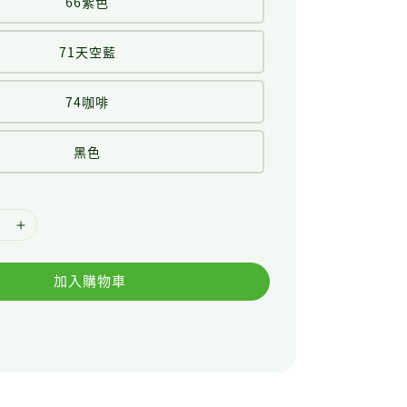
66紫色
71天空藍
74咖啡
黑色
加入購物車