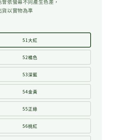
色會依螢幕不同產生色差，
出貨以實物為準
51大紅
52橘色
53深藍
54金黃
55正綠
56桃紅