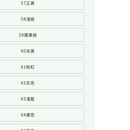
57正黃
58淺綠
59蘋果綠
60米黃
61粉紅
62灰色
63淺藍
64膚色