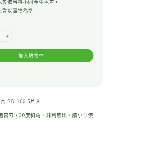
色會依螢幕不同產生色差，
出貨以實物為準
加入購物車
片 BD-100 5片入
用替刃，30度斜角，鋒利無比，請小心使