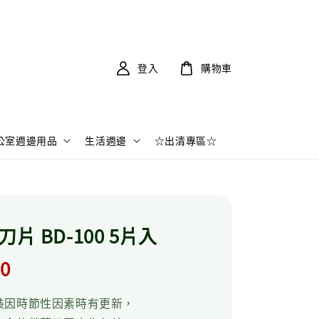
登入
購物車
公室週邊用品
生活週邊
☆出清專區☆
刀片 BD-100 5片入
r
.0
裝因時節性因素時有更新，