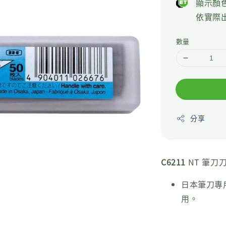
顯示顏
依實際
數量
分享
C6211
NT 筆刀刀
日本筆刀專
用。