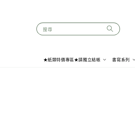
搜尋
★紙類特價專區★請獨立結帳
書寫系列