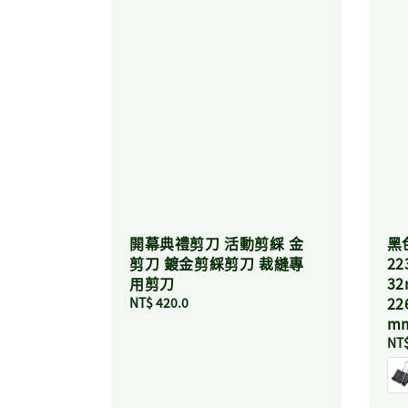
開幕典禮剪刀 活動剪綵 金
黑色
剪刀 鍍金剪綵剪刀 裁縫專
22
用剪刀
32
22
Regular
NT$ 420.0
price
mm
Reg
NT$
pri