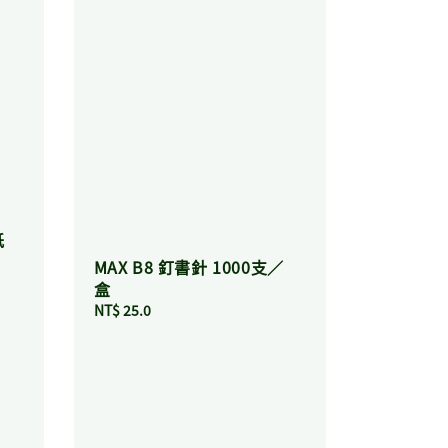
紙
MAX B8 釘書針 1000支／
盒
Regular
NT$ 25.0
price