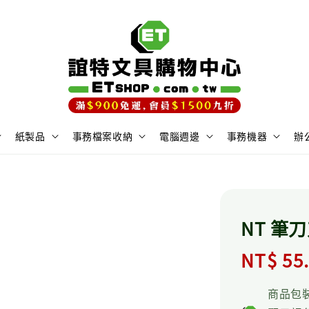
紙製品
事務檔案收納
電腦週邊
事務機器
辦
NT 筆刀
Regula
NT$ 55
price
商品包