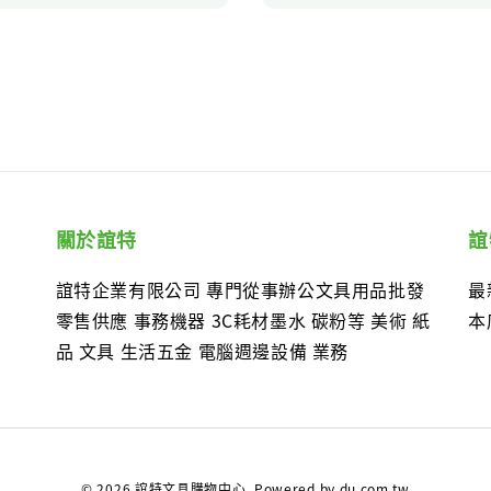
關於誼特
誼
誼特企業有限公司 專門從事辦公文具用品批發
最
零售供應 事務機器 3C耗材墨水 碳粉等 美術 紙
本
品 文具 生活五金 電腦週邊設備 業務
© 2026 誼特文具購物中心. Powered by du.com.tw