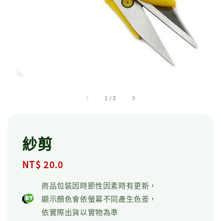
1
/
2
紗剪
Regular
NT$ 20.0
price
商品包裝因時節性因素時有更新，
顯示顏色會依螢幕不同產生色差，
依實際出貨以實物為準