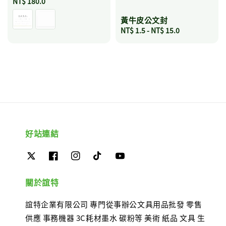
Regular
NT$ 180.0
price
黃牛皮公文封
Regular
NT$ 1.5
-
NT$ 15.0
price
好站連結
關於誼特
誼特企業有限公司 專門從事辦公文具用品批發 零售
供應 事務機器 3C耗材墨水 碳粉等 美術 紙品 文具 生