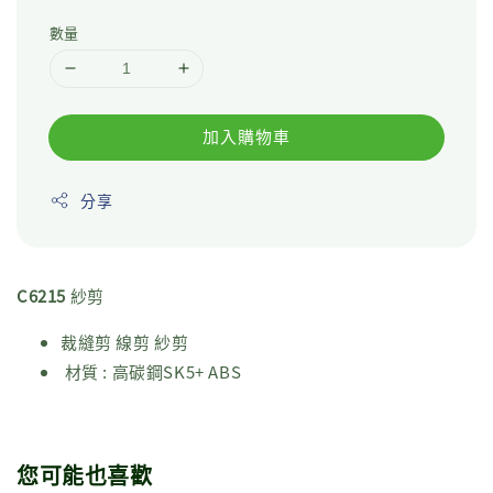
數量
加入購物車
分享
C6215
紗剪
裁縫剪 線剪 紗剪
材質 : 高碳鋼SK5+ ABS
您可能也喜歡