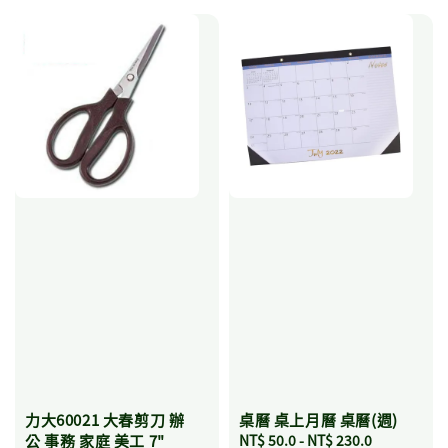
力大60021 大春剪刀 辦
桌曆 桌上月曆 桌曆(週)
公 事務 家庭 美工 7"
Regular
NT$ 50.0
-
NT$ 230.0