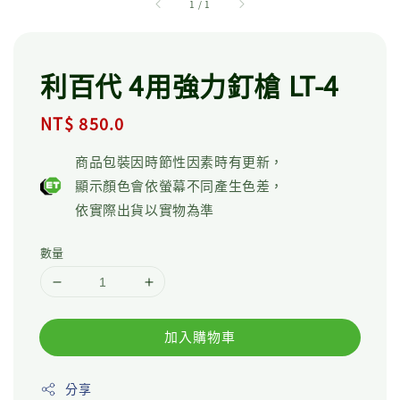
1
/
1
利百代 4用強力釘槍 LT-4
Regular
NT$ 850.0
price
商品包裝因時節性因素時有更新，
顯示顏色會依螢幕不同產生色差，
依實際出貨以實物為準
數量
加入購物車
分享