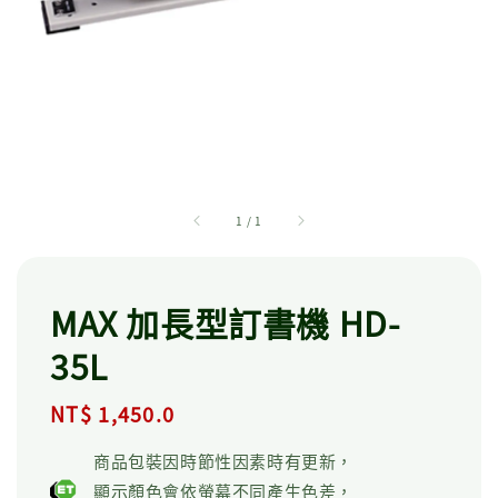
1
/
1
MAX 加長型訂書機 HD-
35L
Regular
NT$ 1,450.0
price
商品包裝因時節性因素時有更新，
顯示顏色會依螢幕不同產生色差，