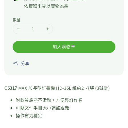
依實際出貨以實物為準
數量
加入購物車
分享
C6317
MAX 加長型訂書機 HD-35L 紙約2 ~7張 (3號針)
附軟質底座不滑動，方便裝訂作業
可隨文件手冊大小調整距離
操作省力穩定