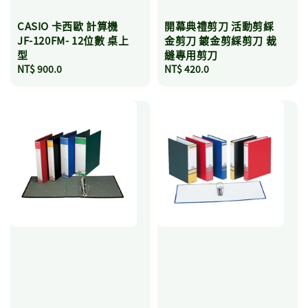
CASIO 卡西歐 計算機
開幕典禮剪刀 活動剪綵
JF-120FM- 12位數 桌上
金剪刀 鍍金剪綵剪刀 裁
型
縫專用剪刀
Regular
NT$ 900.0
Regular
NT$ 420.0
price
price