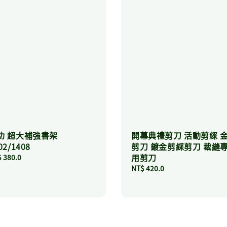
功 超大補強書架
開幕典禮剪刀 活動剪綵 
02/1408
剪刀 鍍金剪綵剪刀 裁縫
用剪刀
ular
 380.0
ce
Regular
NT$ 420.0
price