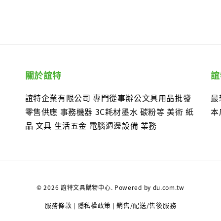
關於誼特
誼
誼特企業有限公司 專門從事辦公文具用品批發
最
零售供應 事務機器 3C耗材墨水 碳粉等 美術 紙
本
品 文具 生活五金 電腦週邊設備 業務
© 2026 誼特文具購物中心. Powered by du.com.tw
服務條款
隱私權政策
銷售/配送/售後服務
|
|