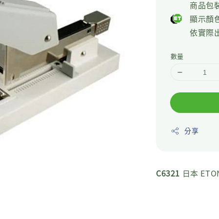
price
商品包
顯示顏
依實際
數量
分享
C6321
日本 ETO