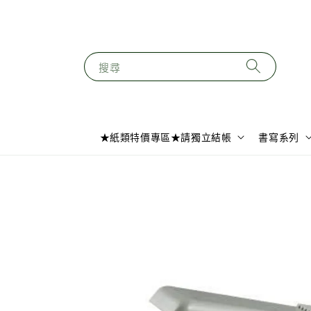
搜尋
★紙類特價專區★請獨立結帳
書寫系列