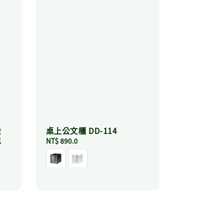
金
桌上公文櫃 DD-114
專
Regular
NT$ 890.0
price