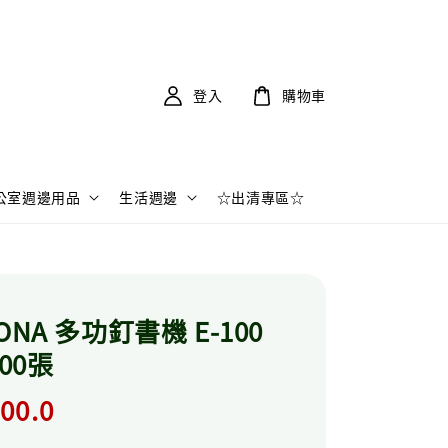
登入
購物車
公室週邊用品
生活週邊
☆出清專區☆
ONA 多功釘書機 E-100
100張
r
00.0