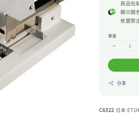
price
商品包
顯示顏
依實際
數量
分享
C6322
日本 ETO