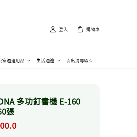
登入
購物車
公室週邊用品
生活週邊
☆出清專區☆
ONA 多功釘書機 E-160
160張
r
00.0