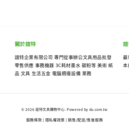
關於誼特
誼
誼特企業有限公司 專門從事辦公文具用品批發
最
零售供應 事務機器 3C耗材墨水 碳粉等 美術 紙
本
品 文具 生活五金 電腦週邊設備 業務
© 2026 誼特文具購物中心. Powered by du.com.tw
服務條款
隱私權政策
銷售/配送/售後服務
|
|