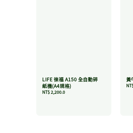
LIFE 徠福 A150 全自動碎
黃
紙機(A4規格)
Reg
NT$
pri
Regular
NT$ 2,200.0
price