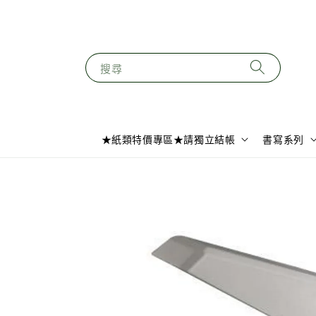
搜尋
★紙類特價專區★請獨立結帳
書寫系列