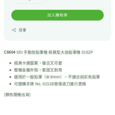
加入購物車
分享
C6604
SDI 手動削鉛筆機 經典型大削鉛筆機 0162P
經典卡通圖案，復古又可愛
整機金屬外殼，堅固又耐用
適用於一般鉛筆（Φ 8mm），不適合削彩色鉛筆
可選購手牌 No. 0151B替換滾刀進行更換
(顏色隨機出貨)