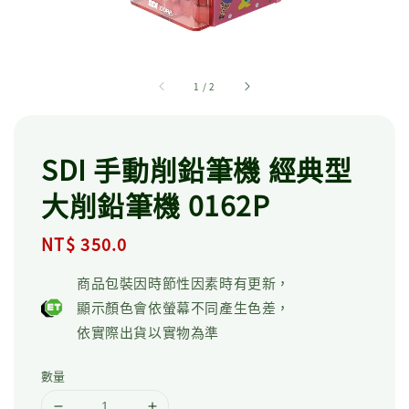
1
/
2
SDI 手動削鉛筆機 經典型
大削鉛筆機 0162P
Regular
NT$ 350.0
price
商品包裝因時節性因素時有更新，
顯示顏色會依螢幕不同產生色差，
依實際出貨以實物為準
數量