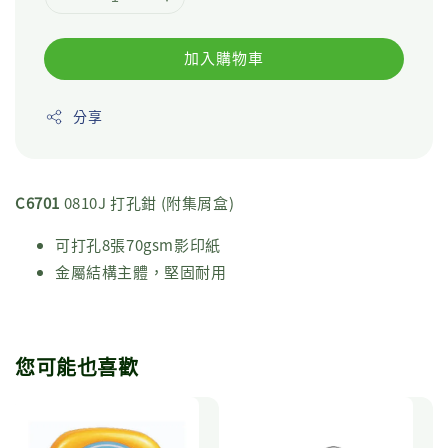
加入購物車
分享
C6701
0810J 打孔鉗 (附集屑盒)
可打孔8張70gsm影印紙
金屬結構主體，堅固耐用
您可能也喜歡