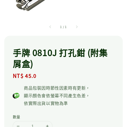
1
/
1
手牌 0810J 打孔鉗 (附集
屑盒)
Regular
NT$ 45.0
price
商品包裝因時節性因素時有更新，
顯示顏色會依螢幕不同產生色差，
依實際出貨以實物為準
數量