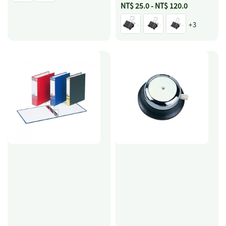
Regular
NT$ 25.0
-
NT$ 120.0
price
+3