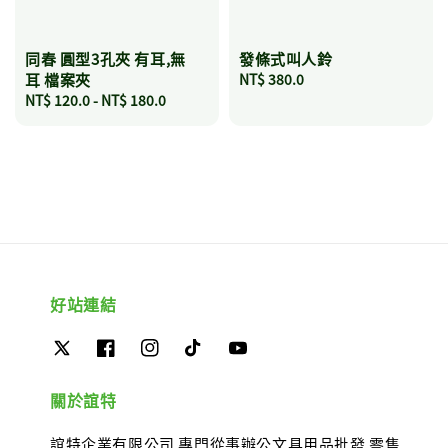
同春 圓型3孔夾 有耳,無
發條式叫人鈴
耳 檔案夾
Regular
NT$ 380.0
Regular
NT$ 120.0
-
NT$ 180.0
price
price
好站連結
關於誼特
誼特企業有限公司 專門從事辦公文具用品批發 零售