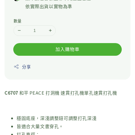
依實際出貨以實物為準
數量
加入購物車
分享
C6707
和平 PEACE 打洞機 速貫打孔機單孔速貫打孔機
穩固底座，深淺調整鈕可調整打孔深淺
皆適合大量文書穿孔。
打孔直徑：