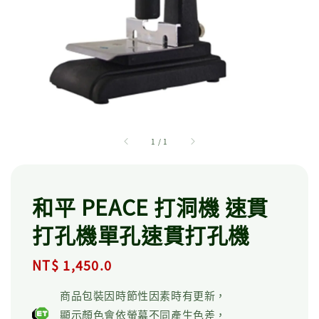
1
/
1
和平 PEACE 打洞機 速貫
打孔機單孔速貫打孔機
Regular
NT$ 1,450.0
price
商品包裝因時節性因素時有更新，
顯示顏色會依螢幕不同產生色差，