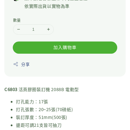
依實際出貨以實物為準
數量
加入購物車
分享
C6803
活頁膠圈裝訂機 2088B 電動型
打孔能力：17張
打孔張數：20~25張(70磅紙)
裝訂厚度：51mm(500張)
邊距可調21支皆可抽刀