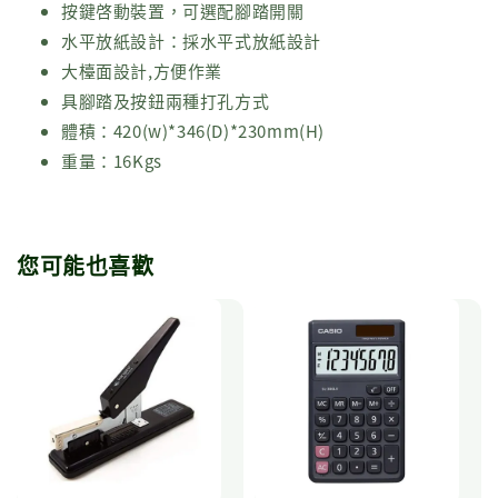
按鍵啓動裝置，可選配腳踏開關
水平放紙設計：採水平式放紙設計
大檯面設計,方便作業
具腳踏及按鈕兩種打孔方式
體積：420(w)*346(D)*230mm(H)
重量：16Kgs
您可能也喜歡