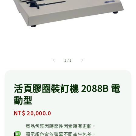
1
/
1
活頁膠圈裝訂機 2088B 電
動型
Regular
NT$ 20,000.0
price
商品包裝因時節性因素時有更新，
顯示顏色會依螢幕不同產生色差，