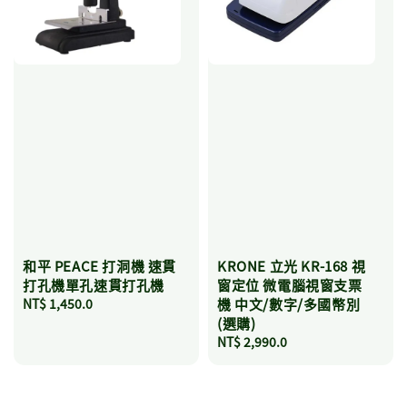
和平 PEACE 打洞機 速貫
KRONE 立光 KR-168 視
打孔機單孔速貫打孔機
窗定位 微電腦視窗支票
Regular
NT$ 1,450.0
機 中文/數字/多國幣別
price
(選購)
Regular
NT$ 2,990.0
price