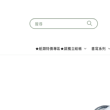
搜尋
★紙類特價專區★請獨立結帳
書寫系列