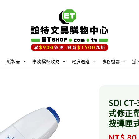
紙製品
事務檔案收納
電腦週邊
事務機器
辦
SDI CT
式修正帶 /
按彈匣式替
Regula
NT$ 80