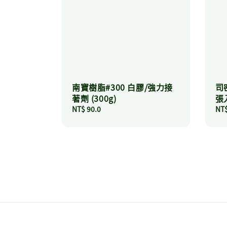
南寶樹脂#300 白膠/強力接
司密
著劑 (300g)
張
Regular
NT$ 90.0
Reg
NT$
price
pri