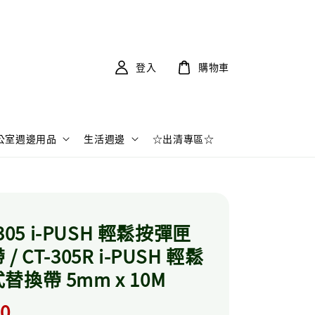
登入
購物車
公室週邊用品
生活週邊
☆出清專區☆
-305 i-PUSH 輕鬆按彈匣
 CT-305R i-PUSH 輕鬆
換帶 5mm x 10M
r
.0