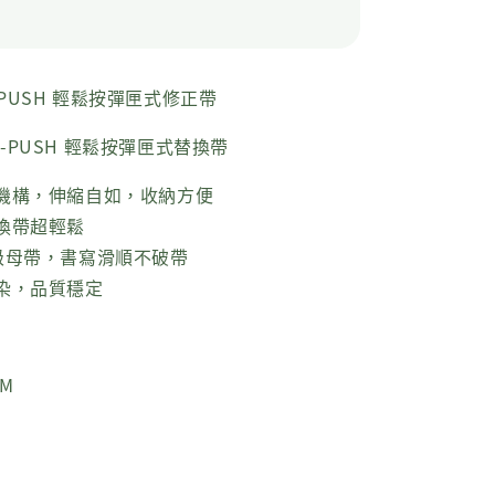
 i-PUSH 輕鬆按彈匣式修正帶
R i-PUSH 輕鬆按彈匣式替換帶
機構，伸縮自如，收納方便
換帶超輕鬆
級母帶，書寫滑順不破帶
染，品質穩定
0M