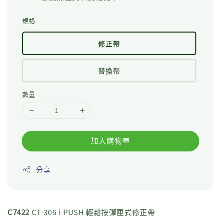
規格
修正帶
替換帶
數量
加入購物車
分享
C7422
CT-306 i-PUSH 輕鬆按彈匣式修正帶