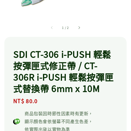
1
/
2
SDI CT-306 i-PUSH 輕鬆
按彈匣式修正帶 / CT-
306R i-PUSH 輕鬆按彈匣
式替換帶 6mm x 10M
Regular
NT$ 80.0
price
商品包裝因時節性因素時有更新，
顯示顏色會依螢幕不同產生色差，
依實際出貨以實物為準