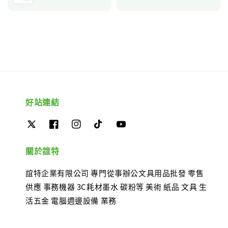
好站連結
關於誼特
誼特企業有限公司 專門從事辦公文具用品批發 零售
供應 事務機器 3C耗材墨水 碳粉等 美術 紙品 文具 生
活五金 電腦週邊設備 業務