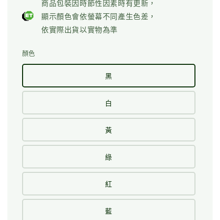
商品包裝因時節性因素時有更新，
顯示顏色會依螢幕不同產生色差，
依實際出貨以實物為準
顏色
黑
白
黃
綠
紅
藍