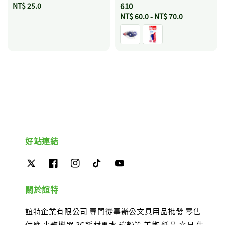
Regular
NT$ 25.0
610
price
Regular
NT$ 60.0
-
NT$ 70.0
price
好站連結
關於誼特
誼特企業有限公司 專門從事辦公文具用品批發 零售
供應 事務機器 3C耗材墨水 碳粉等 美術 紙品 文具 生