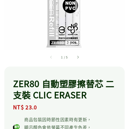
1
/
5
ZER80 自動塑膠擦替芯 二
支裝 CLIC ERASER
Regular
NT$ 23.0
price
商品包裝因時節性因素時有更新，
顯示顏色會依螢幕不同產生色差，