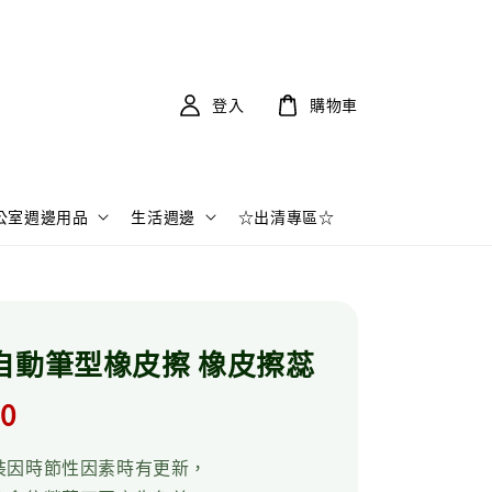
登入
購物車
公室週邊用品
生活週邊
☆出清專區☆
自動筆型橡皮擦 橡皮擦蕊
r
.0
裝因時節性因素時有更新，