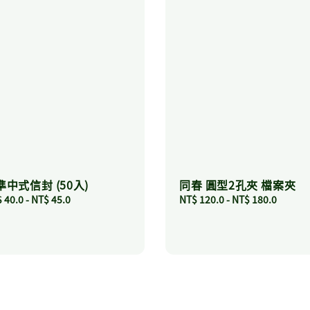
準中式信封 (50入)
同春 圓型2孔夾 檔案夾
ular
 40.0
-
NT$ 45.0
Regular
NT$ 120.0
-
NT$ 180.0
ce
price