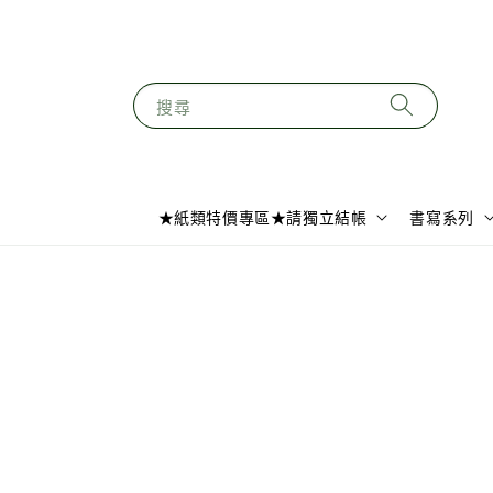
搜尋
★紙類特價專區★請獨立結帳
書寫系列