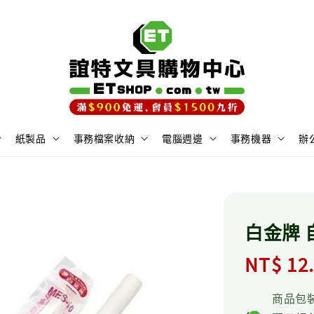
紙製品
事務檔案收納
電腦週邊
事務機器
辦
白金牌 
Regula
NT$ 12
price
商品包