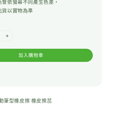
色會依螢幕不同產生色差，
出貨以實物為準
加入購物車
動筆型橡皮擦 橡皮擦蕊