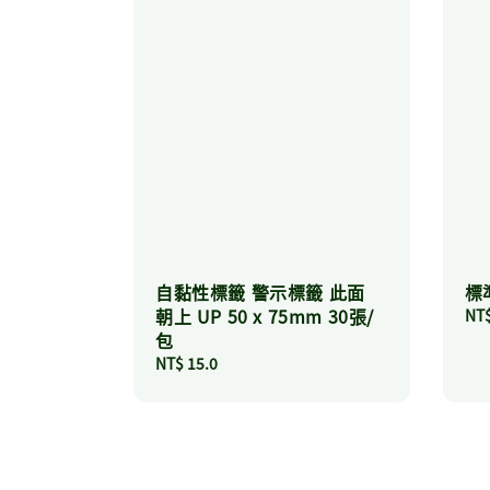
自黏性標籤 警示標籤 此面
標
朝上 UP 50 x 75mm 30張/
Reg
NT$
包
pri
Regular
NT$ 15.0
price