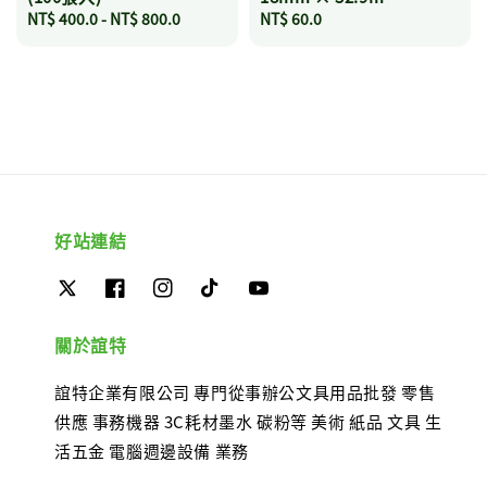
Regular
NT$ 400.0
-
NT$ 800.0
Regular
NT$ 60.0
price
price
好站連結
關於誼特
誼特企業有限公司 專門從事辦公文具用品批發 零售
供應 事務機器 3C耗材墨水 碳粉等 美術 紙品 文具 生
活五金 電腦週邊設備 業務