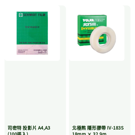
司密特 投影片 A4,A3
北極熊 隱形膠帶 IV-183S
(100張入)
18mm × 32.9m