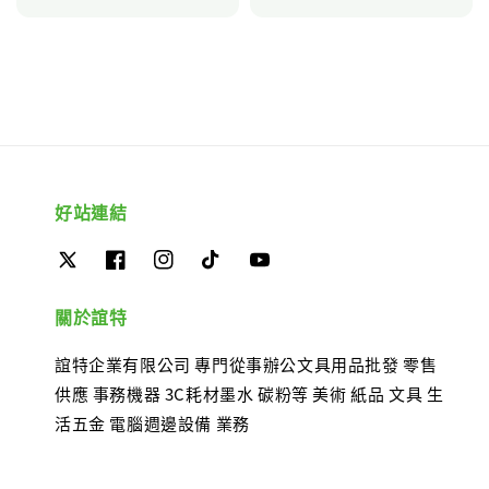
price
好站連結
關於誼特
誼特企業有限公司 專門從事辦公文具用品批發 零售
供應 事務機器 3C耗材墨水 碳粉等 美術 紙品 文具 生
活五金 電腦週邊設備 業務