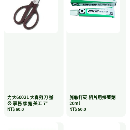
力大60021 大春剪刀 辦
施敏打硬 相片用接著劑
公 事務 家庭 美工 7"
20ml
Regular
NT$ 60.0
Regular
NT$ 50.0
price
price