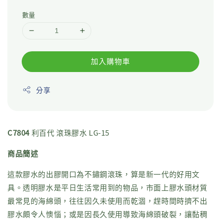
數量
加入購物車
分享
C7804
利百代 滾珠膠水 LG-15
商品簡述
這款膠水的出膠開口為不鏽鋼滾珠，算是新一代的好用文
具。透明膠水是平日生活常用到的物品，市面上膠水頭材質
最常見的海綿頭，往往因久未使用而乾涸，趕時間時擠不出
膠水頗令人懊惱；或是因長久使用導致海綿頭破裂，讓黏稠