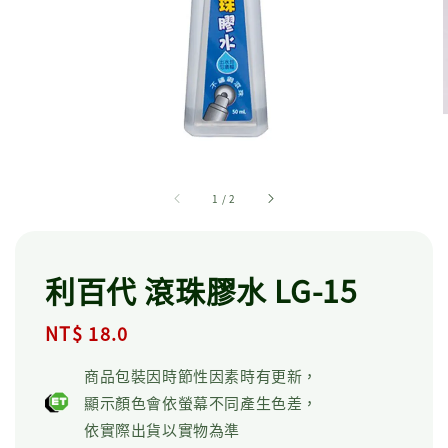
1
/
2
利百代 滾珠膠水 LG-15
Regular
NT$ 18.0
price
商品包裝因時節性因素時有更新，
顯示顏色會依螢幕不同產生色差，
依實際出貨以實物為準