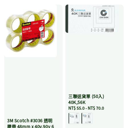
三聯送貨單 (50入)
40K,56K
Regular
NT$ 55.0
-
NT$ 70.0
price
3M Scotch #3036 透明
膠帶 48mm x 40y,90y 6