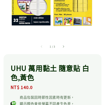
1
/
3
UHU 萬用黏土 隨意貼 白
色,黃色
Regular
NT$ 140.0
price
商品包裝因時節性因素時有更新，
顯示顏色會依螢幕不同產生色差，