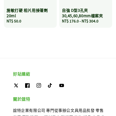
施敏打硬 相片用接著劑
自強 D型3孔夾
20ml
30,45,60,80mm檔案夾
Regular
NT$ 50.0
Regular
NT$ 176.0
-
NT$ 304.0
price
price
好站連結
關於誼特
誼特企業有限公司 專門從事辦公文具用品批發 零售