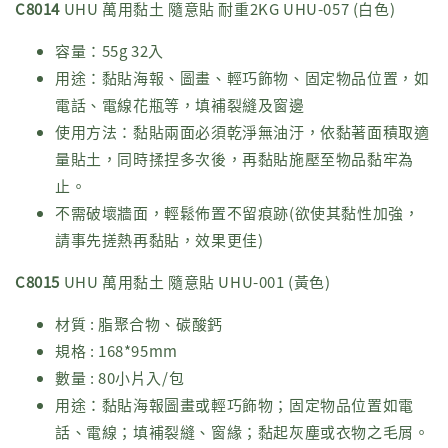
C8014
UHU 萬用黏土 隨意貼 耐重2KG UHU-057 (白色)
容量：55g 32入
用途：黏貼海報、圖畫、輕巧飾物、固定物品位置，如
電話、電線花瓶等，填補裂縫及窗邊
使用方法：黏貼兩面必須乾淨無油汙，依黏著面積取適
量貼土，同時揉捏多次後，再黏貼施壓至物品黏牢為
止。
不需破壞牆面，輕鬆佈置不留痕跡(欲使其黏性加強，
請事先搓熱再黏貼，效果更佳)
C8015
UHU 萬用黏土 隨意貼 UHU-001 (黃色)
材質 : 脂聚合物、碳酸鈣
規格 : 168*95mm
數量 : 80小片入/包
用途：黏貼海報圖畫或輕巧飾物；固定物品位置如電
話、電線；填補裂縫、窗緣；黏起灰塵或衣物之毛屑。