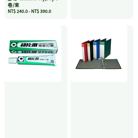
卷/束
Regular
NT$ 240.0
-
NT$ 390.0
price