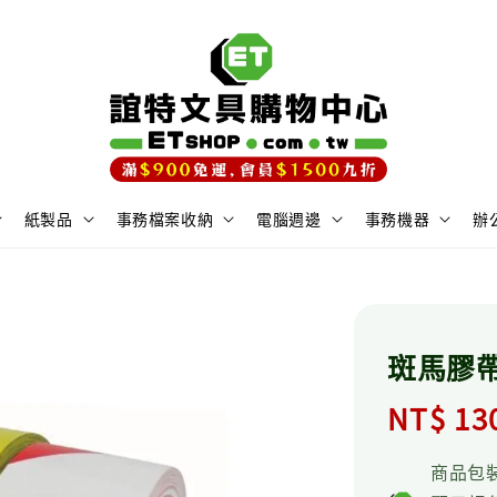
紙製品
事務檔案收納
電腦週邊
事務機器
辦
斑馬膠帶 
Regula
NT$ 13
price
商品包