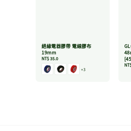
絕緣電器膠帶 電線膠布
GL
19mm
48
[4
Regular
NT$ 35.0
price
Reg
NT$
+3
pri