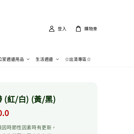
登入
購物車
公室週邊用品
生活週邊
☆出清專區☆
(紅/白) (黃/黑)
r
0.0
裝因時節性因素時有更新，