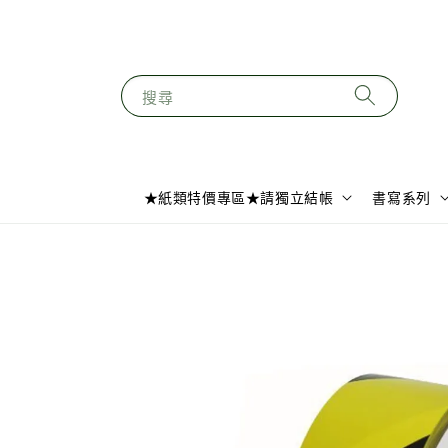
搜尋
★紙類特價專區★請獨立結帳
書寫系列