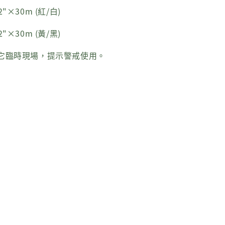
"×30m (紅/白)
"×30m (黃/黑)
它臨時現場，提示警戒使用。