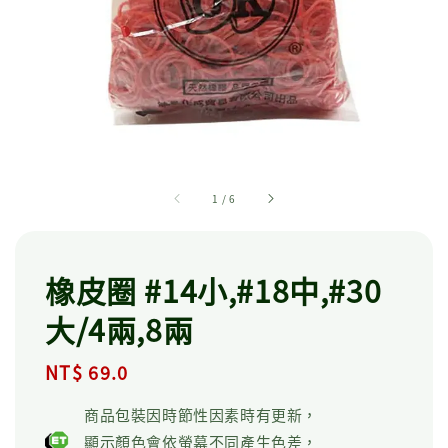
1
/
6
橡皮圈 #14小,#18中,#30
大/4兩,8兩
Regular
NT$ 69.0
price
商品包裝因時節性因素時有更新，
顯示顏色會依螢幕不同產生色差，