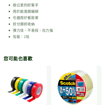
辦公室的好幫手
用於紙張類綑綁
也適用於餐飲業
好分類好收納
彈力佳、不易段、拉力強
包裝：1包
您可能也喜歡