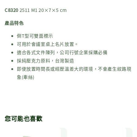
C8320
2511 M1 20×7×5 cm
產品特色
倒T型可雙面標示
可用於會議室桌上名片放置。
適合各式文件陳列，公司行號企業採購必備
採純壓克力原料，台灣製造
即使放置時間長或經歷溫差大的環境，不會產生紋路現
象(牽絲)
您可能也喜歡