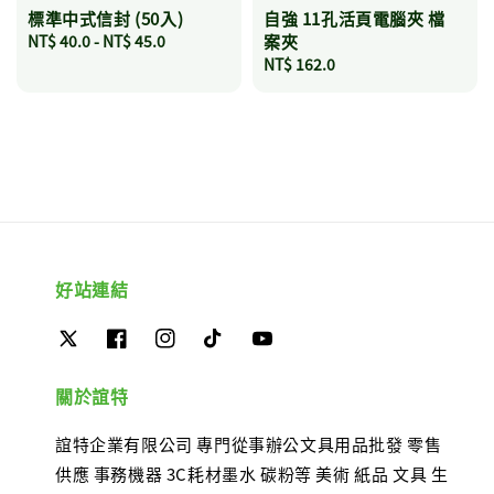
標準中式信封 (50入)
自強 11孔活頁電腦夾 檔
Regular
NT$ 40.0
-
NT$ 45.0
案夾
price
Regular
NT$ 162.0
price
好站連結
關於誼特
誼特企業有限公司 專門從事辦公文具用品批發 零售
供應 事務機器 3C耗材墨水 碳粉等 美術 紙品 文具 生