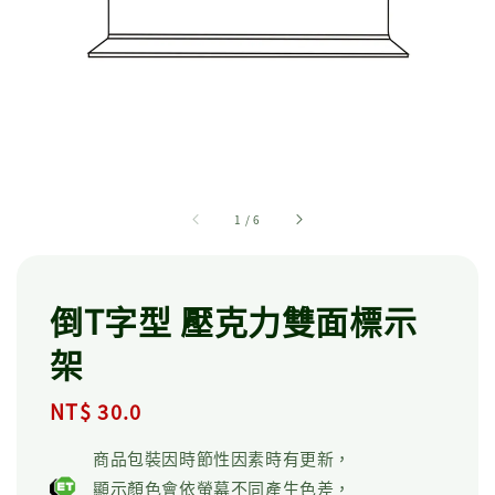
1
/
6
倒T字型 壓克力雙面標示
架
Regular
NT$ 30.0
price
商品包裝因時節性因素時有更新，
顯示顏色會依螢幕不同產生色差，