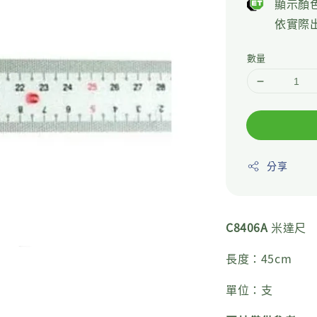
顯示顏
依實際
數量
分享
C8406A
米達尺
長度：45cm
單位：支