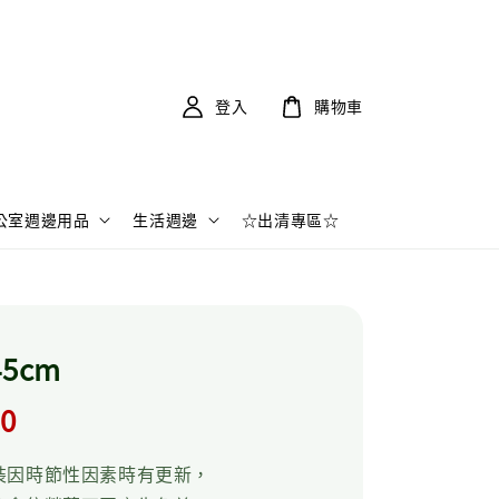
登入
購物車
公室週邊用品
生活週邊
☆出清專區☆
5cm
r
.0
裝因時節性因素時有更新，