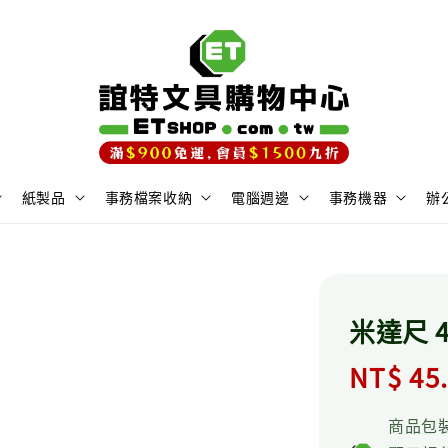
紙製品
事務檔案收納
電腦週邊
事務機器
辦
米達尺 4
Regula
NT$ 45
price
商品包