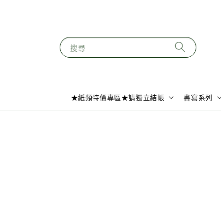
搜尋
★紙類特價專區★請獨立結帳
書寫系列