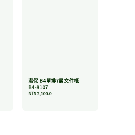
潔保 B4單排7層文件櫃
B4-8107
Regular
NT$ 2,100.0
price