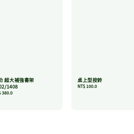
功 超大補強書架
桌上型按鈴
02/1408
Regular
NT$ 100.0
price
ular
 380.0
ce