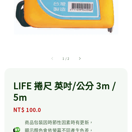
1
/
2
LIFE 捲尺 英吋/公分 3m /
5m
Regular
NT$ 100.0
price
商品包裝因時節性因素時有更新，
顯示顏色會依螢幕不同產生色差，