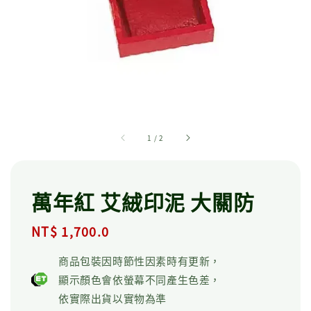
1
/
2
萬年紅 艾絨印泥 大關防
Regular
NT$ 1,700.0
price
商品包裝因時節性因素時有更新，
顯示顏色會依螢幕不同產生色差，
依實際出貨以實物為準