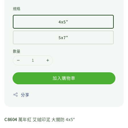
規格
4x5"
5x7"
數量
加入購物車
分享
C8604
萬年紅 艾絨印泥 大關防 4x5"