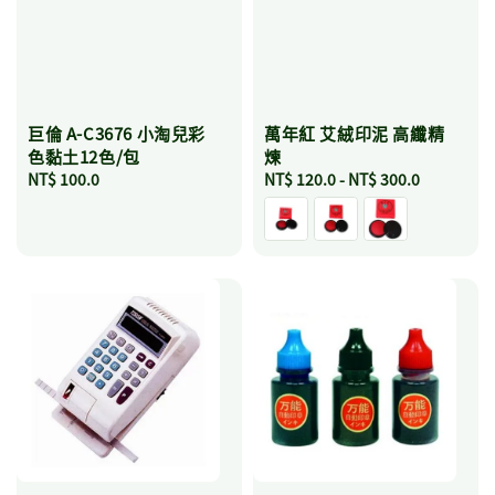
巨倫 A-C3676 小淘兒彩
萬年紅 艾絨印泥 高纖精
色黏土12色/包
煉
Regular
NT$ 100.0
Regular
NT$ 120.0
-
NT$ 300.0
price
price