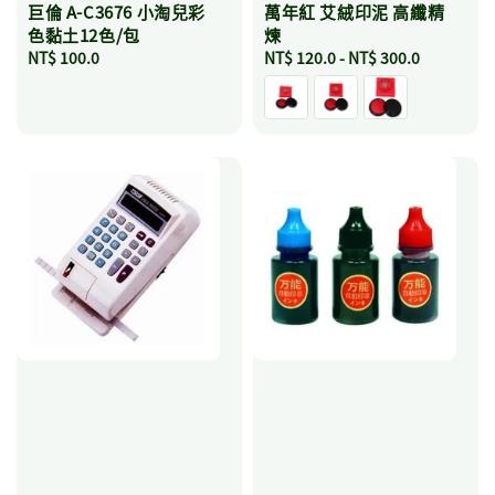
巨倫 A-C3676 小淘兒彩
萬年紅 艾絨印泥 高纖精
色黏土12色/包
煉
Regular
NT$ 100.0
Regular
NT$ 120.0
-
NT$ 300.0
price
price