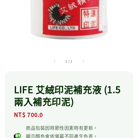
1
/
1
LIFE 艾絨印泥補充液 (1.5
兩入補充印泥)
Regular
NT$ 700.0
price
商品包裝因時節性因素時有更新，
顯示顏色會依螢幕不同產生色差，