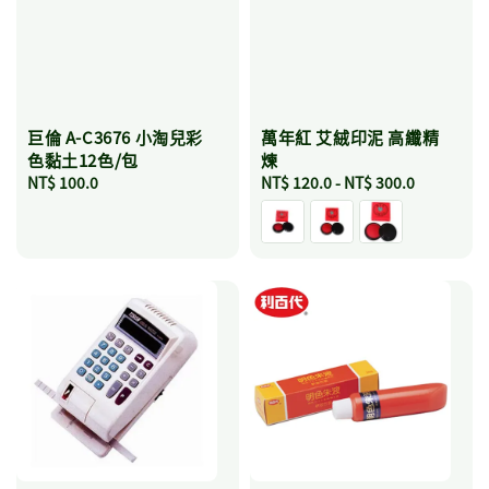
巨倫 A-C3676 小淘兒彩
萬年紅 艾絨印泥 高纖精
色黏土12色/包
煉
Regular
NT$ 100.0
Regular
NT$ 120.0
-
NT$ 300.0
price
price