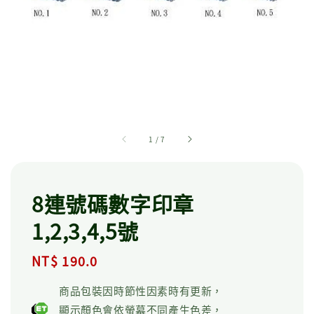
1
/
7
8連號碼數字印章
1,2,3,4,5號
Regular
NT$ 190.0
price
商品包裝因時節性因素時有更新，
顯示顏色會依螢幕不同產生色差，