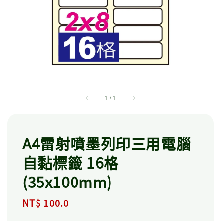
1
/
1
A4雷射噴墨列印三用電腦
自黏標籤 16格
(35x100mm)
Regular
NT$ 100.0
price