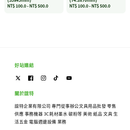
Regular
NT$ 100.0
-
NT$ 500.0
Regular
NT$ 100.0
-
NT$ 500.0
price
price
好站連結
關於誼特
誼特企業有限公司 專門從事辦公文具用品批發 零售
供應 事務機器 3C耗材墨水 碳粉等 美術 紙品 文具 生
活五金 電腦週邊設備 業務